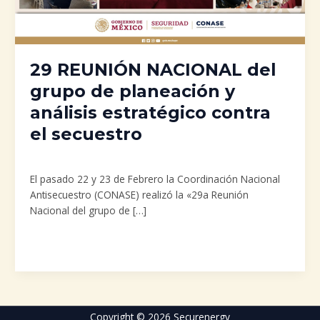
análisis
estratégico
contra
el
29 REUNIÓN NACIONAL del
secuestro
grupo de planeación y
análisis estratégico contra
el secuestro
Uncategorized
/
admin
El pasado 22 y 23 de Febrero la Coordinación Nacional
Antisecuestro (CONASE) realizó la «29a Reunión
Nacional del grupo de […]
Leer más »
Copyright © 2026 Securenergy